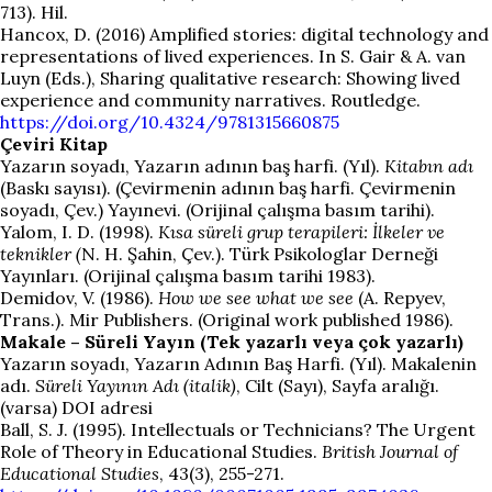
713). Hil.
Hancox, D. (2016) Amplified stories: digital technology and
representations of lived experiences. In S. Gair & A. van
Luyn (Eds.), Sharing qualitative research: Showing lived
experience and community narratives. Routledge.
https://doi.org/10.4324/9781315660875
Çeviri Kitap
Yazarın soyadı, Yazarın adının baş harfi. (Yıl).
Kitabın adı
(Baskı sayısı). (Çevirmenin adının baş harfi. Çevirmenin
soyadı, Çev.) Yayınevi. (Orijinal çalışma basım tarihi).
Yalom, I. D. (1998).
Kısa süreli grup terapileri: İlkeler ve
teknikler (
N. H. Şahin, Çev.). Türk Psikologlar Derneği
Yayınları. (Orijinal çalışma basım tarihi 1983).
Demidov, V. (1986).
How we see what we see
(A. Repyev,
Trans.). Mir Publishers. (Original work published 1986).
Makale – Süreli Yayın (Tek yazarlı veya çok yazarlı)
Yazarın soyadı, Yazarın Adının Baş Harfi. (Yıl). Makalenin
adı.
Süreli Yayının Adı (italik)
, Cilt (Sayı), Sayfa aralığı.
(varsa) DOI adresi
Ball, S. J. (1995). Intellectuals or Technicians? The Urgent
Role of Theory in Educational Studies.
British Journal of
Educational Studies
, 43(3), 255-271.