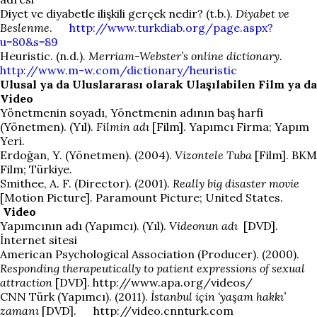
Diyet ve diyabetle ilişkili gerçek nedir? (t.b.).
Diyabet ve
Beslenme
.
http://www.turkdiab.org/page.aspx?
u=80&s=89
Heuristic. (n.d.).
Merriam-Webster’s online dictionary.
http://www.m-w.com/dictionary/heuristic
Ulusal ya da Uluslararası olarak Ulaşılabilen Film ya da
Video
Yönetmenin soyadı, Yönetmenin adının baş harfi
(Yönetmen). (Yıl).
Filmin adı
[Film]. Yapımcı Firma; Yapım
Yeri.
Erdoğan, Y. (Yönetmen). (2004).
Vizontele Tuba
[Film]. BKM
Film; Türkiye.
Smithee, A. F. (Director). (2001).
Really big disaster movie
[Motion Picture]. Paramount Picture; United States.
Video
Yapımcının adı (Yapımcı). (Yıl).
Videonun adı
[DVD].
İnternet sitesi
American Psychological Association (Producer). (2000).
Responding therapeutically to patient expressions of sexual
attraction
[DVD]. http://www.apa.org/videos/
CNN Türk (Yapımcı). (2011).
İstanbul için ‘yaşam hakkı’
zamanı
[DVD]. http://video.cnnturk.com