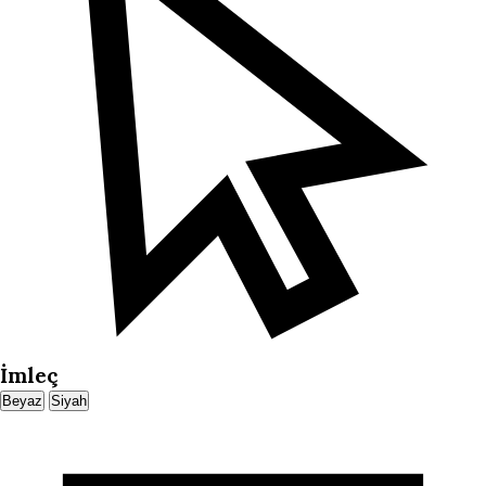
İmleç
Beyaz
Siyah