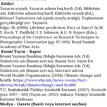
Bildiri
Yazarın soyadı, Yazarın adının baş harfi. (Yıl). Bildirinin
adı. Editörün adının baş harfi. Editörün soyadı (Ed.),
Bilimsel Toplantının Adı
içinde (sayfa aralığı). Toplantının
gerçekleştiği yer: Yayınevi.
Edge, M. (1996). Lifetime prediction: Fact or fancy? In M.
S. Koch, T. Padfield, J. S. Johnsen, & U. B. Kejser (Eds.),
Proceedings of the Conference on Research Techniques in
Photographic Conservation
(pp. 97-100). Royal Danish
Academy of Fine Arts.
Resmi Yayın – Rapor
Resmi Yayının Basılmış Olduğu Kurumun Adı. (Yıl).
Makalenin adı
(Basım seri no). Basım Yeri: Yayın Evi.
Resmi Yayının Basılmış Olduğu Kurumun Adı. (Yıl).
Makalenin adı
(Basım seri no). İnternet adresi
World Health Organization. (2018). Climate change and
health.
https://www.who.int/news-room/fact-
sheets/detail/climatechange-and-health
T.C. Başbakanlık Türkiye İstatistik Kurumu. (2007).
Stratejik
plan 2007 – 2011
(Yayın no. 3052). Ankara: Türkiye İstatistik
Kurumu Matbaası.
Medya – Gazete (Basılı veya internet sayfası)