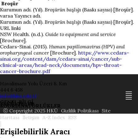
Broşür
Kurumun adı. (Yıl).
Broşürün başlığı
(Baskı sayısı) [Broşür].
varsa Yayıncı adı.
Kurumun adı. (Yıl).
Broşürün başlığı
(Baskı sayısı) [Broşür].
URL linki
NSW Health. (n.d.).
Guide to equipment and service
[Brochure].
Cedars-Sinai. (2015).
Human papillomavirus (HPV) and
oropharyngeal cancer
[Brochure].
https://www.cedars-
sinai.org/content/dam/cedars-sinai/cancer/sub-
clinical-areas/head-neck/documents/hpv-throat-
cancer-brochure.pdf
Havalimanı Yolu Üzeri 8. Km
444 6 458
info@hku.edu.tr
GENEL BİLGİ
FAKÜLTELER
KOORDİNATÖRLÜKLER
ⓒ Copyright 2025 HKÜ
Gizlilik Politikası
Site
Haritası
İletişim
A-Z İndex
RSS
Erişilebilirlik Aracı