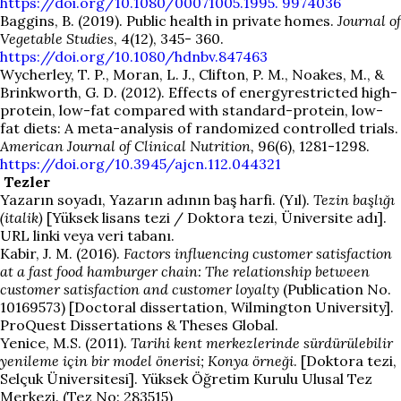
https://doi.org/10.1080/00071005.1995. 9974036
Baggins, B. (2019). Public health in private homes.
Journal of
Vegetable Studies
, 4(12), 345- 360.
https://doi.org/10.1080/hdnbv.847463
Wycherley, T. P., Moran, L. J., Clifton, P. M., Noakes, M., &
Brinkworth, G. D. (2012). Effects of energyrestricted high-
protein, low-fat compared with standard-protein, low-
fat diets: A meta-analysis of randomized controlled trials.
American Journal of Clinical Nutrition,
96(6), 1281-1298.
https://doi.org/10.3945/ajcn.112.044321
Tezler
Yazarın soyadı, Yazarın adının baş harfi. (Yıl).
Tezin başlığı
(italik)
[Yüksek lisans tezi / Doktora tezi, Üniversite adı].
URL linki veya veri tabanı.
Kabir, J. M. (2016).
Factors influencing customer satisfaction
at a fast food hamburger chain: The relationship between
customer satisfaction and customer loyalty
(Publication No.
10169573) [Doctoral dissertation, Wilmington University].
ProQuest Dissertations & Theses Global.
Yenice, M.S. (2011).
Tarihi kent merkezlerinde sürdürülebilir
yenileme için bir model önerisi; Konya örneği
. [Doktora tezi,
Selçuk Üniversitesi]. Yüksek Öğretim Kurulu Ulusal Tez
Merkezi. (Tez No: 283515)