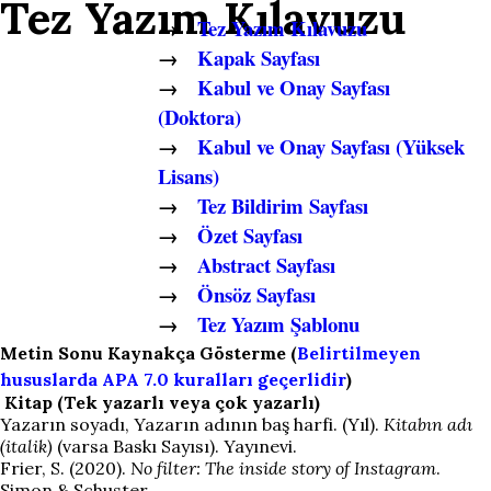
Tez Yazım Kılavuzu
→
Tez Yazım Kılavuzu
→
Kapak Sayfası
→
Kabul ve Onay Sayfası
(Doktora)
→
Kabul ve Onay Sayfası (Yüksek
Lisans)
→
Tez Bildirim Sayfası
→
Özet Sayfası
→
Abstract Sayfası
→
Önsöz Sayfası
→
Tez Yazım Şablonu
Metin Sonu Kaynakça Gösterme (
Belirtilmeyen
hususlarda APA 7.0 kuralları geçerlidir
)
Kitap (Tek yazarlı veya çok yazarlı)
Yazarın soyadı, Yazarın adının baş harfi. (Yıl).
Kitabın adı
(italik)
(varsa Baskı Sayısı). Yayınevi.
Frier, S. (2020).
No filter: The inside story of Instagram
.
Simon & Schuster.