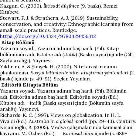
Kazgan, G. (2000).
İktisadi düşünce
(9. baskı). Remzi
Kitabevi.
Stewart, P. J. & Strathern, A. J. (2019). Sustainability,
conservation, and creativity: Ethnographic learning from
small-scale practices. Routledge.
https://doi.org/10.4324/9780429456312
Kitap Bölümü
Yazarın soyadı, Yazarın adının baş harfi. (Yıl). Kitap
bölümünün adı.
Kitabın adı (italik)
(Baskı sayısı) içinde (Cilt,
Sayfa aralığı). Yayınevi.
Yıldırım, A. & Şimşek, H. (2000). Nitel araştırmanın
planlanması.
Sosyal bilimlerde nitel araştırma yöntemleri
(2.
baskı) içinde (s. 49-91). Seçkin Yayınları.
Editörlü Kitapta Bölüm
Yazarın soyadı, Yazarın adının baş harfi. (Yıl). Bölümün
adı. Editörün adının baş harfi. Editörün soyadı (Ed.),
Kitabın adı – italik
(Baskı sayısı) içinde (Bölümün sayfa
aralığı). Yayınevi.
Richards, K. C. (1997). Views on globalization. In H. L.
Vivaldi (Ed.),
Australia in a global world
(pp. 29-43). Century.
Kejanlıoğlu, B. (2005). Medya çalışmalarında kamusal alan
kavramı. M. Özbek (Ed.),
K
amusal
a
lan
içinde (s. 689-