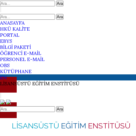
Ara
Ara
ANASAYFA
HKÜ KALİTE
PORTAL
EBYS
BİLGİ PAKETİ
ÖĞRENCİ E-MAİL
PERSONEL E-MAİL
OBS
KÜTÜPHANE
EN
LİSANSÜSTÜ
EĞİTİM
ENSTİTÜSÜ
Ara
LİSANSÜSTÜ
EĞİTİM
ENSTİTÜSÜ