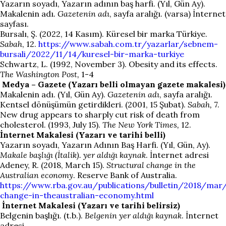
Yazarın soyadı, Yazarın adının baş harfi. (Yıl, Gün Ay).
Makalenin adı
. Gazetenin adı
, sayfa aralığı. (varsa) İnternet
sayfası.
Bursalı, Ş. (2022, 14 Kasım). Küresel bir marka Türkiye.
Sabah
, 12.
https://www.sabah.com.tr/yazarlar/sebnem-
bursali/2022/11/14/kuresel-bir-marka-turkiye
Schwartz, L. (1992, November 3). Obesity and its effects.
The Washington Post,
1-4
Medya – Gazete (Yazarı belli olmayan gazete makalesi)
Makalenin adı. (Yıl, Gün Ay).
Gazetenin adı
, sayfa aralığı.
Kentsel dönüşümün getirdikleri. (2001, 15 Şubat).
Sabah,
7.
New drug appears to sharply cut risk of death from
cholesterol. (1993, July 15).
The New York Times,
12.
İnternet Makalesi (Yazarı ve tarihi belli)
Yazarın soyadı, Yazarın Adının Baş Harfi. (Yıl, Gün, Ay).
Makale başlığı (İtalik). yer aldığı kaynak
. İnternet adresi
Adeney, R. (2018, March 15).
Structural change in the
Australian economy
. Reserve Bank of Australia.
https://www.rba.gov.au/publications/bulletin/2018/mar/
change-in-theaustralian-economy.html
İnternet Makalesi (Yazarı ve tarihi belirsiz)
Belgenin başlığı. (t.b.).
Belgenin yer aldığı kaynak
. İnternet
adresi