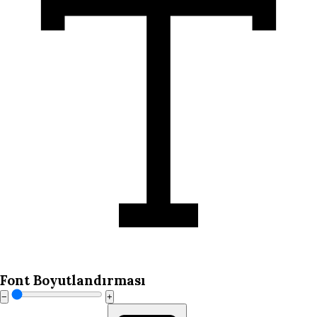
Font Boyutlandırması
−
+