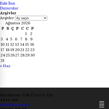
Eski İlan
Duyurular
Arşivler
Arşivler
Ağustos 2026
P
S
Ç
P
C
C
P
1
2
3
4
5
6
7
8
9
10
11
12
13
14
15
16
17
18
19
20
21
22
23
24
25
26
27
28
29
30
31
« Haz
Havalimanı Yolu Üzeri 8. Km
444 6 458
info@hku.edu.tr