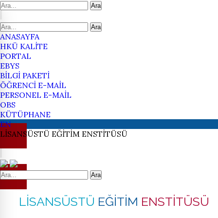
Ara
Ara
ANASAYFA
HKÜ KALİTE
PORTAL
EBYS
BİLGİ PAKETİ
ÖĞRENCİ E-MAİL
PERSONEL E-MAİL
OBS
KÜTÜPHANE
EN
LİSANSÜSTÜ
EĞİTİM
ENSTİTÜSÜ
Ara
LİSANSÜSTÜ
EĞİTİM
ENSTİTÜSÜ